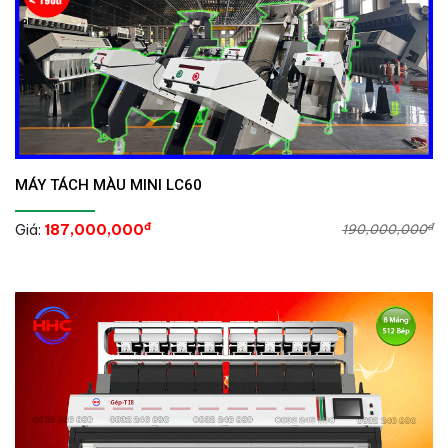
MÁY TÁCH MÀU MINI LC60
đ
đ
Giá:
187,000,000
190,000,000