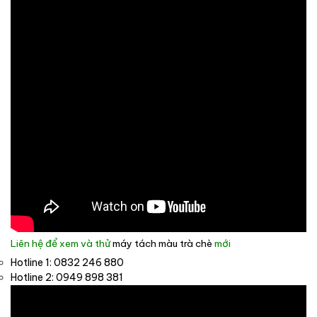
Liên hệ để xem và thử
máy tách màu trà chè
mới
Hotline 1: 0832 246 880
Hotline 2: 0949 898 381