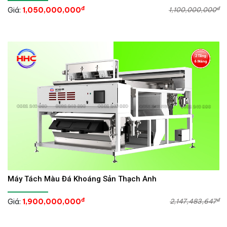
đ
đ
Giá:
1,050,000,000
1,100,000,000
Máy Tách Màu Đá Khoáng Sản Thạch Anh
đ
đ
Giá:
1,900,000,000
2,147,483,647