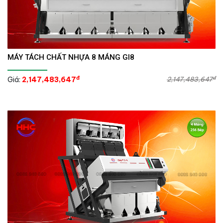
MÁY TÁCH CHẤT NHỰA 8 MÁNG GI8
đ
đ
Giá:
2,147,483,647
2,147,483,647