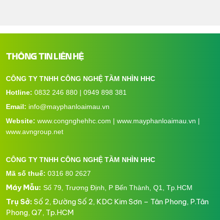
THÔNG TIN LIÊN HỆ
CÔNG TY TNHH CÔNG NGHỆ TẦM NHÌN HHC
Hotline:
0832 246 880 | 0949 898 381
Email:
info@mayphanloaimau.vn
Website:
www.congnghehhc.com | www.mayphanloaimau.vn |
www.avngroup.net
CÔNG TY TNHH CÔNG NGHỆ TẦM NHÌN HHC
Mã số thuế:
0316 80 2627
Máy Mẫu:
Số 79, Trương Định, P Bến Thành, Q1, Tp.HCM
Trụ Sở:
Số 2, Đường Số 2, KDC Kim Sơn – Tân Phong, P.Tân
Phong, Q7, Tp.HCM