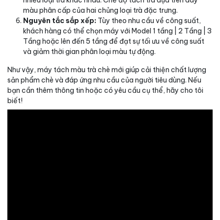
nhiều loại trà khác nhau. Chế độ tách trà dựa trên dãy
màu phân cấp của hai chủng loại trà đặc trưng.
Nguyên tắc sắp xếp:
Tùy theo nhu cầu về công suất,
khách hàng có thể chọn máy với Model 1 tầng | 2 Tầng | 3
Tầng hoặc lên đến 5 tầng để đạt sự tối ưu về công suất
và giảm thời gian phân loại màu tự động.
Như vậy, máy tách màu trà chè mới giúp cải thiện chất lượng
sản phẩm chè và đáp ứng nhu cầu của người tiêu dùng. Nếu
bạn cần thêm thông tin hoặc có yêu cầu cụ thể, hãy cho tôi
biết!