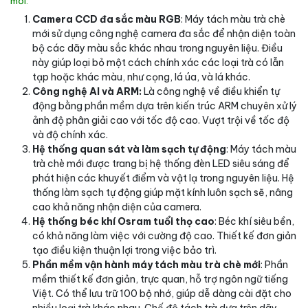
mới:
Camera CCD đa sắc màu RGB
: Máy tách màu trà chè
mới sử dụng công nghệ camera đa sắc để nhận diện toàn
bộ các dãy màu sắc khác nhau trong nguyên liệu. Điều
này giúp loại bỏ một cách chính xác các loại trà có lẫn
tạp hoặc khác màu, như cọng, lá úa, và lá khác.
Công nghệ AI và ARM:
Là công nghệ về điều khiển tự
động bằng phần mềm dựa trên kiến trúc ARM chuyên xử lý
ảnh độ phân giải cao với tốc độ cao. Vượt trội về tốc độ
và độ chính xác.
Hệ thống quan sát và làm sạch tự động
: Máy tách màu
trà chè mới được trang bị hệ thống đèn LED siêu sáng để
phát hiện các khuyết điểm và vật lạ trong nguyên liệu. Hệ
thống làm sạch tự động giúp mặt kính luôn sạch sẽ, nâng
cao khả năng nhận diện của camera.
Hệ thống béc khí Osram tuổi thọ cao
: Béc khí siêu bền,
có khả năng làm việc với cường độ cao. Thiết kế đơn giản
tạo điều kiện thuận lợi trong việc bảo trì.
Phần mềm vận hành máy tách màu trà chè mới
: Phần
mềm thiết kế đơn giản, trực quan, hỗ trợ ngôn ngữ tiếng
Việt. Có thể lưu trữ 100 bộ nhớ, giúp dễ dàng cài đặt cho