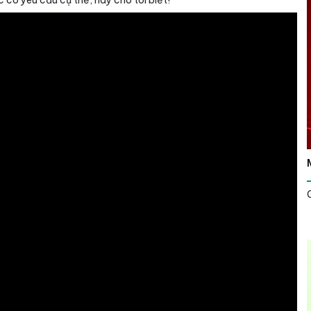
 có yêu cầu cụ thể, hãy cho tôi biết!