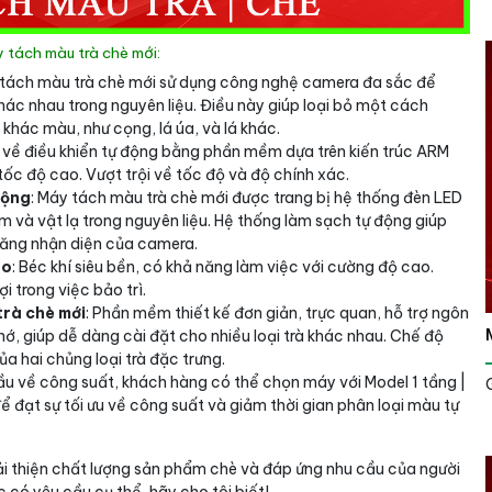
 tách màu trà chè mới:
 tách màu trà chè mới sử dụng công nghệ camera đa sắc để
ác nhau trong nguyên liệu. Điều này giúp loại bỏ một cách
 khác màu, như cọng, lá úa, và lá khác.
về điều khiển tự động bằng phần mềm dựa trên kiến trúc ARM
tốc độ cao. Vượt trội về tốc độ và độ chính xác.
động
: Máy tách màu trà chè mới được trang bị hệ thống đèn LED
m và vật lạ trong nguyên liệu. Hệ thống làm sạch tự động giúp
năng nhận diện của camera.
ao
: Béc khí siêu bền, có khả năng làm việc với cường độ cao.
i trong việc bảo trì.
rà chè mới
: Phần mềm thiết kế đơn giản, trực quan, hỗ trợ ngôn
nhớ, giúp dễ dàng cài đặt cho nhiều loại trà khác nhau. Chế độ
a hai chủng loại trà đặc trưng.
u về công suất, khách hàng có thể chọn máy với Model 1 tầng |
ể đạt sự tối ưu về công suất và giảm thời gian phân loại màu tự
ải thiện chất lượng sản phẩm chè và đáp ứng nhu cầu của người