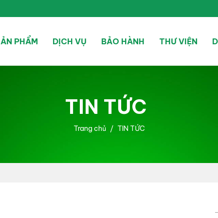
SẢN PHẨM
DỊCH VỤ
BẢO HÀNH
THƯ VIỆN
D
TIN TỨC
Trang chủ
TIN TỨC