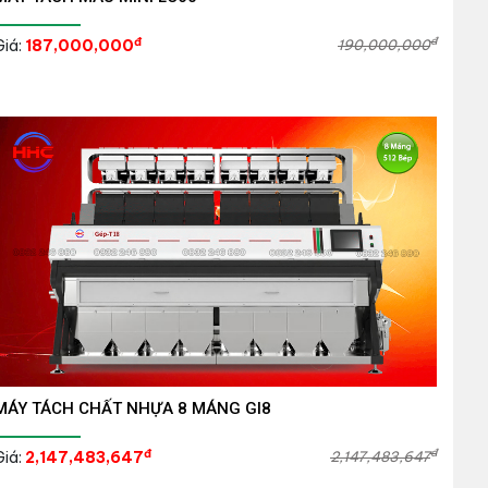
đ
đ
Giá:
187,000,000
190,000,000
MÁY TÁCH CHẤT NHỰA 8 MÁNG GI8
đ
đ
Giá:
2,147,483,647
2,147,483,647