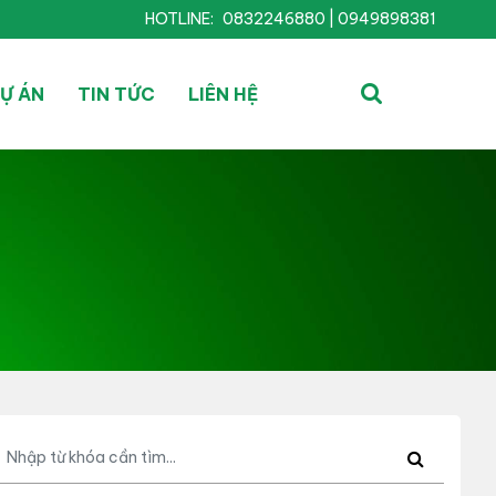
HOTLINE:
0832246880 | 0949898381
Ự ÁN
TIN TỨC
LIÊN HỆ