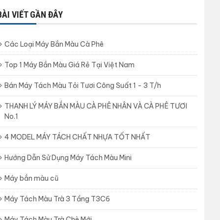
BÀI VIẾT GẦN ĐÂY
Các Loại Máy Bắn Màu Cà Phê
Top 1 Máy Bắn Màu Giá Rẻ Tại Việt Nam
Bán Máy Tách Màu Tỏi Tươi Công Suất 1 - 3 T/h
THANH LÝ MÁY BẮN MÀU CÀ PHÊ NHÂN VÀ CÀ PHÊ TƯƠI
No.1
4 MODEL MÁY TÁCH CHẤT NHỰA TỐT NHẤT
Hướng Dẫn Sử Dụng Máy Tách Màu Mini
Máy bắn màu cũ
Máy Tách Màu Trà 3 Tầng T3C6
Máy Tách Màu Trà Chè Mới