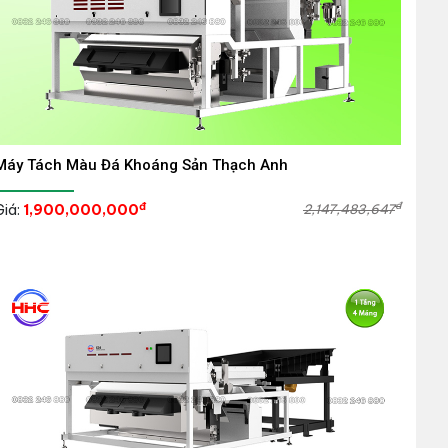
Máy Tách Màu Đá Khoáng Sản Thạch Anh
đ
đ
Giá:
1,900,000,000
2,147,483,647