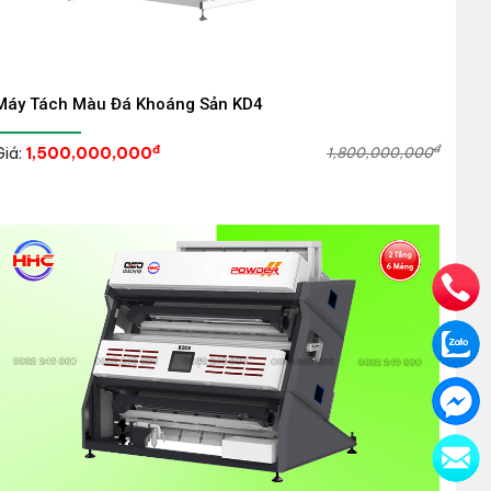
Máy Tách Màu Đá Khoáng Sản KD4
đ
đ
Giá:
1,500,000,000
1,800,000,000