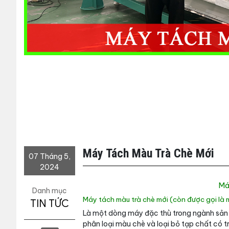
Máy Tách Màu Trà Chè Mới
07 Tháng 5,
2024
Má
Danh mục
Máy tách màu trà chè mới (còn được gọi là
TIN TỨC
Là một dòng máy đặc thù trong ngành sản 
phân loại màu chè và loại bỏ tạp chất có 