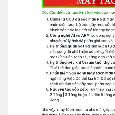
Các đặc điểm và nguyên lý làm việc của máy
Camera CCD đa sắc màu RGB
: Máy
nhận diện toàn bộ các dãy màu sắc kh
chính xác các loại trà có lẫn tạp hoặc
Công nghệ AI và ARM:
Là công nghệ 
chuyên xử lý ảnh độ phân giải cao với 
Hệ thống quan sát và làm sạch tự 
siêu sáng để phát hiện các khuyết điể
mặt kính luôn sạch sẽ, nâng cao khả 
Hệ thống béc khí Osram tuổi thọ c
Thiết kế đơn giản tạo điều kiện thuận lợ
Phần mềm vận hành máy tách màu t
ngữ tiếng Việt. Có thể lưu trữ 100 bộ 
tách trà dựa trên dãy màu phân cấp củ
Nguyên tắc sắp xếp:
Tùy theo nhu cầ
2 Tầng | 3 Tầng hoặc lên đến 5 tầng đ
động.
Như vậy, máy tách màu trà chè mới giúp c