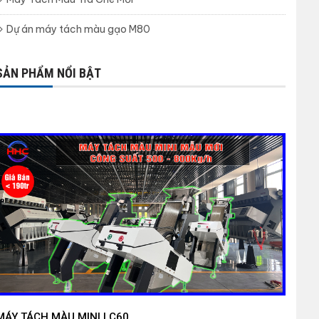
Dự án máy tách màu gạo M80
SẢN PHẨM NỔI BẬT
MÁY TÁCH MÀU MINI LC60