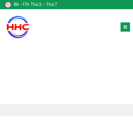
8h -17h Thứ 2 - Thứ 7
TIN TỨC NGÀNH CÀ PHÊ
Trang chủ
TIN TỨC
Tin Tức Ngành Cà Phê