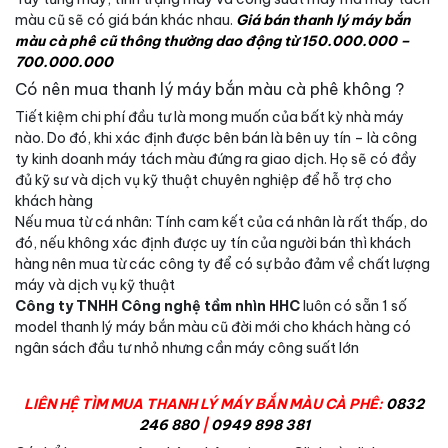
màu cũ sẽ có giá bán khác nhau.
Giá bán thanh lý máy bắn
màu cà phê cũ thông thường dao động từ 150.000.000 –
700.000.000
Có nên mua thanh lý máy bắn màu cà phê không ?
Tiết kiệm chi phí đầu tư là mong muốn của bất kỳ nhà máy
nào. Do đó, khi xác định được bên bán là bên uy tín – là công
ty kinh doanh máy tách màu đứng ra giao dịch. Họ sẽ có đầy
đủ kỹ sư và dịch vụ kỹ thuật chuyên nghiệp để hỗ trợ cho
khách hàng
Nếu mua từ cá nhân: Tính cam kết của cá nhân là rất thấp, do
đó, nếu không xác định được uy tín của người bán thì khách
hàng nên mua từ các công ty để có sự bảo đảm về chất lượng
máy và dịch vụ kỹ thuật
Công ty TNHH Công nghệ tầm nhìn HHC
luôn có sẵn 1 số
model thanh lý máy bắn màu cũ đời mới cho khách hàng có
ngân sách đầu tư nhỏ nhưng cần máy công suất lớn
LIÊN HỆ TÌM MUA THANH LÝ MÁY BẮN MÀU CÀ PHÊ:
0832
246 880
|
0949 898 381