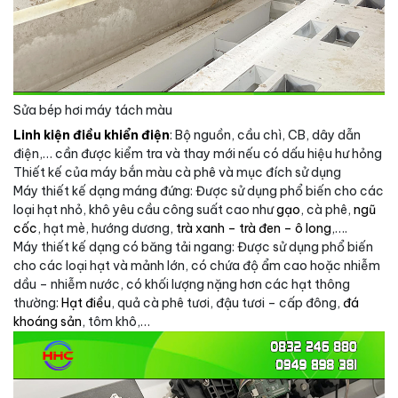
Sửa bép hơi máy tách màu
Linh kiện điều khiển điện
: Bộ nguồn, cầu chì, CB, dây dẫn
điện,… cần được kiểm tra và thay mới nếu có dấu hiệu hư hỏng
Thiết kế của máy bắn màu cà phê và mục đích sử dụng
Máy thiết kế dạng máng đứng: Được sử dụng phổ biến cho các
loại hạt nhỏ, khô yêu cầu công suất cao như
gạo
, cà phê,
ngũ
cốc
, hạt mè, hướng dương,
trà xanh – trà đen – ô long
,….
Máy thiết kế dạng có băng tải ngang: Được sử dụng phổ biến
cho các loại hạt và mảnh lớn, có chứa độ ẩm cao hoặc nhiễm
dầu – nhiễm nước, có khối lượng nặng hơn các hạt thông
thường:
Hạt điều
, quả cà phê tươi, đậu tươi – cấp đông,
đá
khoáng sản
, tôm khô,…