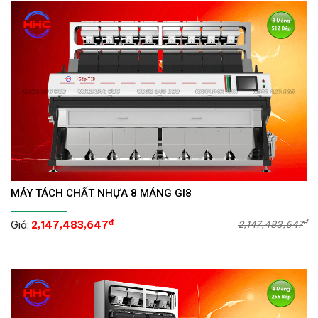
MÁY TÁCH CHẤT NHỰA 8 MÁNG GI8
đ
đ
Giá:
2,147,483,647
2,147,483,647