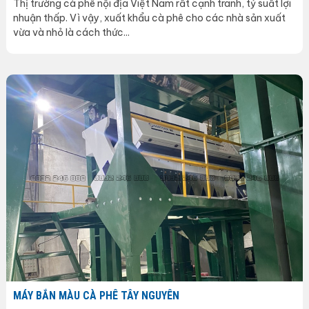
Thị trường cà phê nội địa Việt Nam rất cạnh tranh, tỷ suất lợi
nhuận thấp. Vì vậy, xuất khẩu cà phê cho các nhà sản xuất
vừa và nhỏ là cách thức...
MÁY BẮN MÀU CÀ PHÊ TÂY NGUYÊN