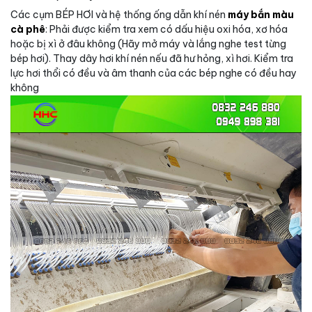
Các cụm BÉP HƠI và hệ thống ống dẫn khí nén
máy bắn màu
cà phê
: Phải được kiểm tra xem có dấu hiệu oxi hóa, xơ hóa
hoặc bị xì ở đâu không (Hãy mở máy và lắng nghe test từng
bép hơi). Thay dây hơi khí nén nếu đã hư hỏng, xì hơi. Kiểm tra
lực hơi thổi có đều và âm thanh của các bép nghe có đều hay
không