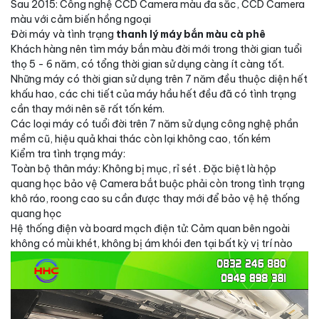
Sau 2015: Công nghệ CCD Camera màu đa sắc, CCD Camera
màu với cảm biến hồng ngoại
Đời máy và tình trạng
thanh lý máy bắn màu cà phê
Khách hàng nên tìm máy bắn màu đời mới trong thời gian tuổi
thọ 5 - 6 năm, có tổng thời gian sử dụng càng ít càng tốt.
Những máy có thời gian sử dụng trên 7 năm đều thuộc diện hết
khấu hao, các chi tiết của máy hầu hết đều đã có tình trạng
cần thay mới nên sẽ rất tốn kém.
Các loại máy có tuổi đời trên 7 năm sử dụng công nghệ phần
mềm cũ, hiệu quả khai thác còn lại không cao, tốn kém
Kiểm tra tình trạng máy:
Toàn bộ thân máy: Không bị mục, rỉ sét . Đặc biệt là hộp
quang học bảo vệ Camera bắt buộc phải còn trong tình trạng
khô ráo, roong cao su cần được thay mới để bảo vệ hệ thống
quang học
Hệ thống điện và board mạch điện tử: Cảm quan bên ngoài
không có mùi khét, không bị ám khói đen tại bất kỳ vị trí nào