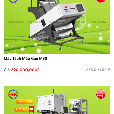
Máy Tách Màu Gạo M80
đ
đ
Giá:
320,000,000
350,000,000